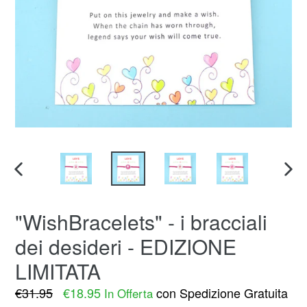
SLIDE
SLID
PRECEDENTE
SUC
"WishBracelets" - i bracciali
dei desideri - EDIZIONE
LIMITATA
Prezzo
€31.95
€18.95
con Spedizione Gratuita
In Offerta