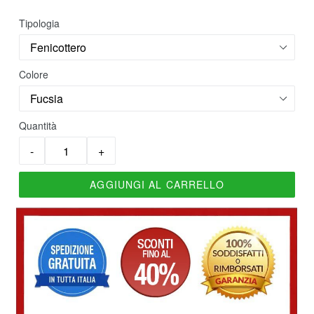
di
listino
Tipologia
Colore
Quantità
AGGIUNGI AL CARRELLO