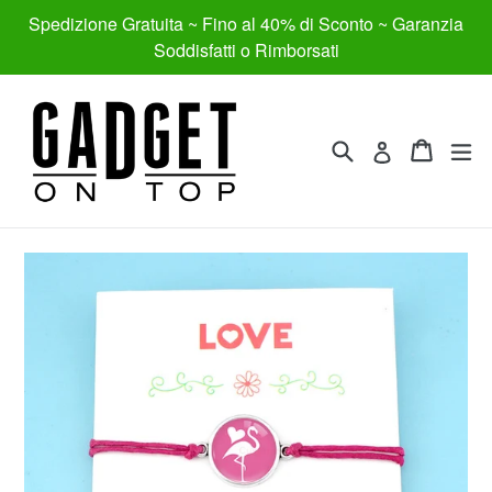
Vai
Spedizione Gratuita ~ Fino al 40% di Sconto ~ Garanzia
direttamente
Soddisfatti o Rimborsati
ai
contenuti
Cerca
Carrell
Carrell
es
Accedi