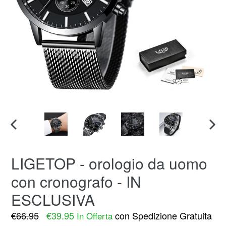
SLIDE
SLID
PRECEDENTE
SUC
LIGETOP - orologio da uomo
con cronografo - IN
ESCLUSIVA
Prezzo
€66.95
€39.95
con Spedizione Gratuita
In Offerta