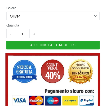
di
listino
Colore
Quantità
AGGIUNGI AL CARRELLO